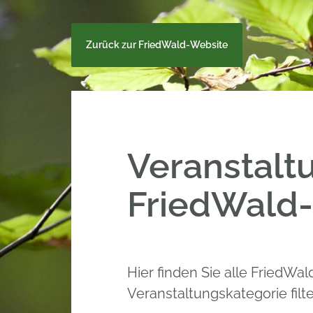
Zurück zur FriedWald-Website
Veranstalt
FriedWald-
Hier finden Sie alle FriedWa
Veranstaltungskategorie filt